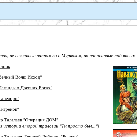
ия, не связанные напрямую с Муркоком, но написанные под явным е
учник
Вечный Волк: Исход"
Легенды о Древних Богах"
Танелорн"
Тигрёнок"
р Талалаев
"Операция ДОМ"
из истории второй трилогии "Ты просто был...")
р Талалаев, Георгий Дубинин "Риадан"