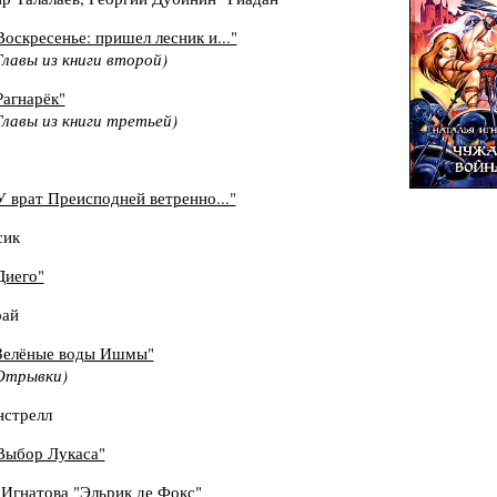
Воскресенье: пришел лесник и..."
Главы из книги второй)
Рагнарёк"
Главы из книги третьей)
У врат Преисподней ветренно..."
сик
Диего"
рай
Зелёные воды Ишмы"
Отрывки)
стрелл
Выбор Лукаса"
 Игнатова
"Эльрик де Фокс"