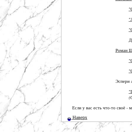
"
"
"
Д
Роман 
"
"
Эспери 
"
(
Если у вас есть что-то своё -
Наверх