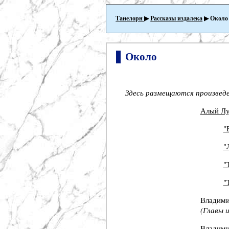
Танелорн
▶
Рассказы издалека
▶ Около
Около
Здесь размещаются произведен
Алый Л
"
"
"
"
Владими
(Главы 
Владими