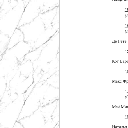
"
(
"
(
Де Гёте
"
Кот Бар
"
Макс Ф
"
(
Мэй Мин
"
Наталья