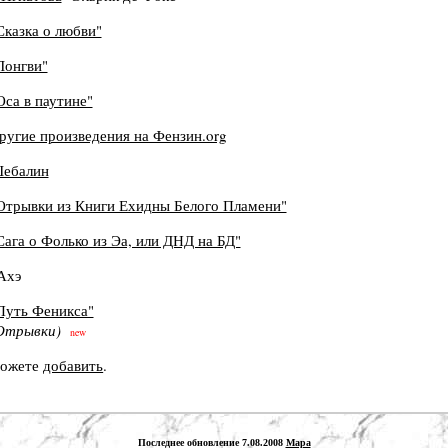
Сказка о любви"
Лонгви"
Оса в паутине"
ругие произведения на Фензин.org
Шебалин
Отрывки из Книги Ехидны Белого Пламени"
Сага о Фолько из Эа, или ДНД на БД"
Ахэ
Путь Феникса"
Отрывки)
new
 можете
добавить
.
Последнее обновление 7.08.2008
Мара